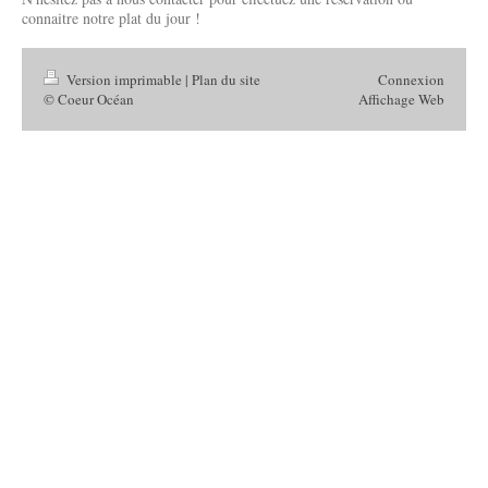
connaitre notre plat du jour !
Version imprimable
|
Plan du site
Connexion
© Coeur Océan
Affichage Web